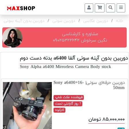
خانه
/
دوربین عکاسی
/
دوربین سونی
/
دوربین بدون آینه سونی آلفا a6400 ب
دوربین
و
لنز
مشاوره و کارشناسی
نگین سرخوش ۰۹۰۲۵۳۲۲۶۴۲
تجهیزات
و
دوربین بدون آینه سونی آلفا a6400 بدنه دست دوم
اکسسوری
Sony Alpha a6400 Mirrorless Camera Body stock
بازار
دست
دوربین حرفه‌ای سونی| Sony a6400+16-
دوم
50mm
خرید
فروشنده مکث شاپ
اقساطی
7 روز گارانتی تست
کارکرده
اجاره
۸۵,۰۰۰,۰۰۰ تومان
دوربین
و