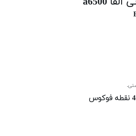
ا a6500
ستی.