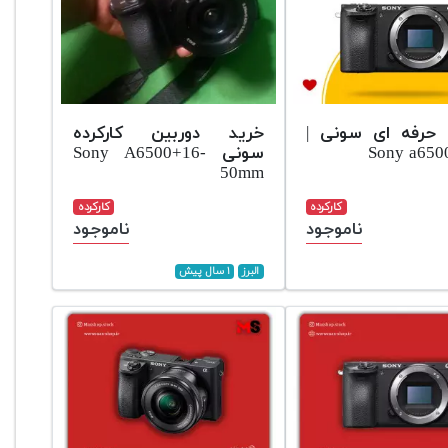
 حرفه ای سونی |
خرید دوربین کارکرده
Sony a650
سونی Sony A6500+16-
50mm
کارکرده
کارکرده
ناموجود
ناموجود
البرز
۱ سال پیش