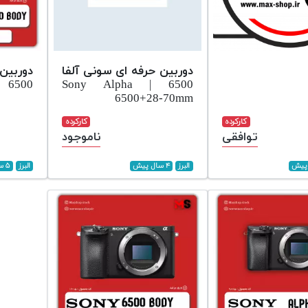
دوربین حرفه ای سونی آلفا
6500
6500 | Sony Alpha
6500+28-70mm
کارکرده
کارکرده
توافقی
ناموجود
البرز
۴ سال پیش
البرز
۵ سال پیش