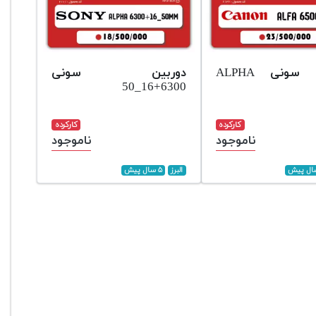
دوربین سونی ALPHA
دوربین سونی
6300+16_50
کارکرده
کارکرده
ناموجود
ناموجود
البرز
۵ سال پیش