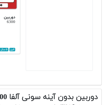
6300
البرز
۵ سال پیش
دوربین بدون آینه سونی آلفا a6500 دست دوم