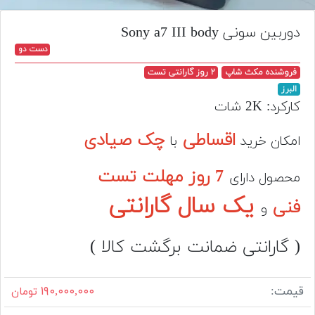
تجهیزات
دوربین سونی Sony a7 III body
مکث
دست دو
پلاس
فروشنده مکث شاپ
۲ روز گارانتی تست
افزودن
البرز
محصول
کارکرد: 2K شات
دست
دوم
اقساطی
چک صیادی
امکان خرید
با
لیست
7 روز مهلت تست
قیمت
محصول دارای
دوربین
یک سال گارانتی
فنی
و
بله
( گارانتی ضمانت برگشت کالا )
قیمت:
۱۹۰,۰۰۰,۰۰۰
تومان