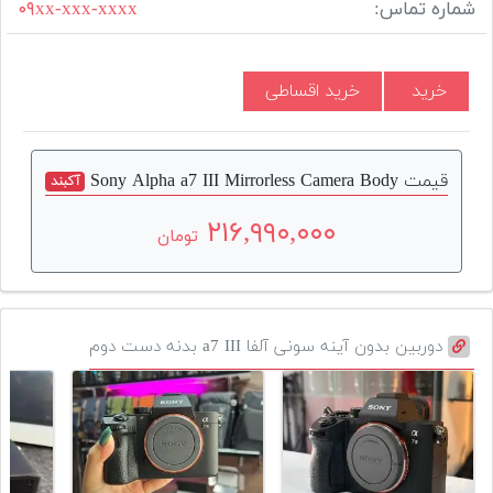
شماره تماس:
۰۹xx-xxx-xxxx
خرید
خرید اقساطی
قیمت Sony Alpha a7 III Mirrorless Camera Body
آکبند
۲۱۶,۹۹۰,۰۰۰
تومان
دوربین بدون آینه سونی آلفا a7 III بدنه دست دوم