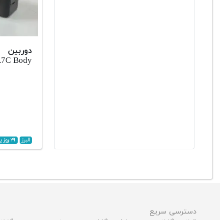
دوربین س
A7C Body
البرز
۲۹ روز پیش
دسترسی سریع