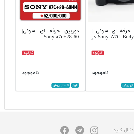
 حرفه ای سونی |
دوربین حرفه ای سونی|
Sony A7C Body Black در
Sony a7c+28-60
کارکرده
کارکرده
ناموجود
ناموجود
البرز
۵ سال پیش
نبال کنید: