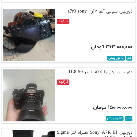
تجهیزات
دوربین سونی آلفا ۷آر۳ a7r3 sony
مکث
کارکرده
پلاس
افزودن
محصول
۳۶۳,۰۰۰,۰۰۰ تومان
دست
دوم
قم
۱۵ روز پیش
لیست
دوربین سونی a7riii با لنز 50 f1.8
قیمت
کارکرده
دوربین
بله
۱۵۰,۰۰۰,۰۰۰ تومان
البرز
۱۵ روز پیش
دوربین Sony A7R III همراه لنز Sigma