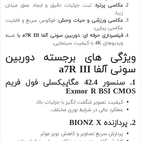
عکاسی پرتره
: ثبت جزئیات دقیق و ایجاد عمق میدان
زیبا.
عکاسی ورزشی و حیات وحش
: فوکوس سریع و قابلیت
عکاسی پیاپی.
فیلمبرداری حرفه ای
:
دوربین سونی آلفا a7R III با
ضبط
ویدیوهای 4K با کیفیت سینمایی.
ویژگی های برجسته دوربین
سونی آلفا a7R III
1. سنسور 42.4 مگاپیکسلی فول فریم
Exmor R BSI CMOS
کیفیت تصویر شگفت انگیز با جزئیات بالا.
عملکرد عالی در شرایط نوری مختلف.
2. پردازنده BIONZ X
پردازش سریع تصاویر و کاهش نویز موثر.