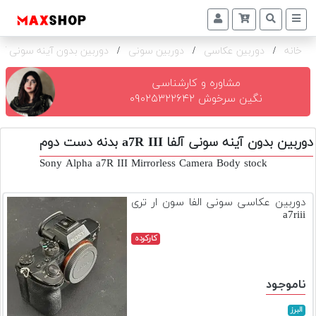
خانه
/
دوربین عکاسی
/
دوربین سونی
/
دوربین بدون آینه سونی آلفا a7R III ب
دوربین
و
لنز
مشاوره و کارشناسی
نگین سرخوش ۰۹۰۲۵۳۲۲۶۴۲
تجهیزات
و
دوربین بدون آینه سونی آلفا a7R III بدنه دست دوم
اکسسوری
Sony Alpha a7R III Mirrorless Camera Body stock
بازار
دست
دوربین عکاسی سونی الفا سون ار تری
دوم
a7riii
خرید
کارکرده
اقساطی
اجاره
ناموجود
دوربین
و
البرز