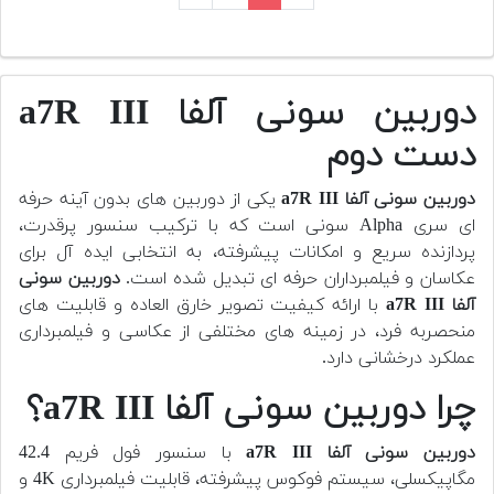
دوربین سونی آلفا a7R III
دست دوم
دوربین سونی آلفا a7R III
یکی از دوربین های بدون آینه حرفه
ای سری Alpha سونی است که با ترکیب سنسور پرقدرت،
پردازنده سریع و امکانات پیشرفته، به انتخابی ایده آل برای
عکاسان و فیلمبرداران حرفه ای تبدیل شده است.
دوربین سونی
آلفا a7R III
با ارائه کیفیت تصویر خارق العاده و قابلیت های
منحصربه فرد، در زمینه های مختلفی از عکاسی و فیلمبرداری
عملکرد درخشانی دارد.
چرا دوربین سونی آلفا a7R III؟
دوربین سونی آلفا a7R III
با سنسور فول فریم 42.4
مگاپیکسلی، سیستم فوکوس پیشرفته، قابلیت فیلمبرداری 4K و