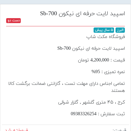
تجهیزات
اسپید لایت حرفه ای نیکون Sb-700
مکث
دست دو
پلاس
البرز
۵ سال پیش
افزودن
فروشگاه مکث شاپ
محصول
دست
اسپید لایت حرفه ای نیکون Sb-700
دوم
قیمت : 4,200,000 تومان
لیست
نمره تمیزی : 95%
قیمت
دوربین
تمامی اجناس دارای مهلت تست ، گارانتی ضمانت برگشت کالا
هستند
بله
کرج ، ۴۵ متری گلشهر , گلزار شرقی
ثبت سفارش : 093‌833‌262‌54
قیمت:
فروخته شد