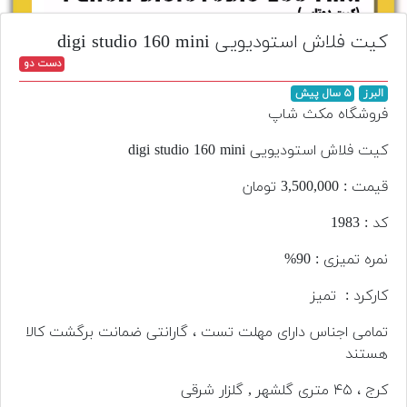
تجهیزات
کیت فلاش استودیویی digi studio 160 mini
مکث
دست دو
پلاس
البرز
۵ سال پیش
افزودن
فروشگاه مکث شاپ
محصول
دست
کیت فلاش استودیویی digi studio 160 mini
دوم
قیمت : 3,500,000 تومان
لیست
کد : 1983
قیمت
دوربین
نمره تمیزی : 90%
بله
کارکرد : تمیز
تمامی اجناس دارای مهلت تست ، گارانتی ضمانت برگشت کالا
هستند
کرج ، ۴۵ متری گلشهر , گلزار شرقی