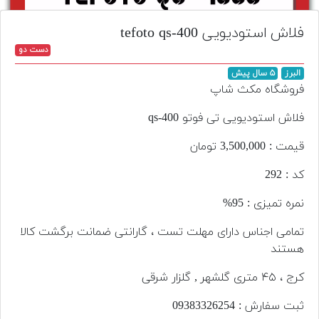
تجهیزات
فلاش استودیویی tefoto qs-400
مکث
دست دو
پلاس
البرز
۵ سال پیش
افزودن
فروشگاه مکث شاپ
محصول
دست
فلاش استودیویی تی فوتو qs-400
دوم
قیمت : 3,500,000 تومان
لیست
کد : 292
قیمت
دوربین
نمره تمیزی : 95%
بله
تمامی اجناس دارای مهلت تست ، گارانتی ضمانت برگشت کالا
هستند
کرج ، ۴۵ متری گلشهر , گلزار شرقی
ثبت سفارش : 093‌833‌262‌54