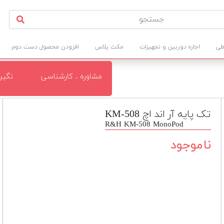
طی
اجاره دوربین و تجهیزات
مکث پلاس
افزودن محصول دست دوم
مشاوره . کارشناسی
نگی
تک پایه آر اند اچ KM-508
R&H KM-508 MonoPod
ناموجود