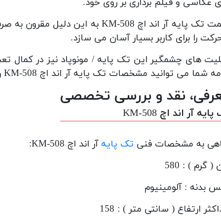
 عکاسی و فیلم برداری بر روی خود.
قیمت تک پایه آر اند اچ KM-508 به ای
رکت را برای کاربر بسیار آسان می سازد.
لیت های چشمگیر این تک پایه / مونوپاد نیز در کمال تع
ه شما می توانید مشخصات تک پایه آر اند اچ KM-508 را مشاهده نمایید.
رفی، نقد و بررسی تخصصی
ایه آر اند اچ KM-508
اهی به مشخصات فنی
تک پایه
آر اند اچ KM-508:
( گرم ) : 580
 بدنه : آلومینیوم
کثر ارتفاع ( سانتی متر ) : 158