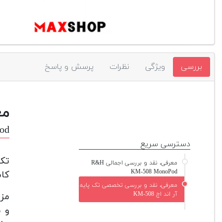
بررسی
ویژگی
نظرات
پرسش و پاسخ
مع
od
دسترسی سریع
معرفی، نقد و بررسی اجمالی R&H
KM-508 MonoPod
کام
معرفی، نقد و بررسی تخصصی تک پایه
آر اند اچ KM-508
و م