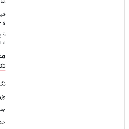
های
و ح
قاب
ادام
مع
تک پ
نگ
وزن 
جنس
حدا