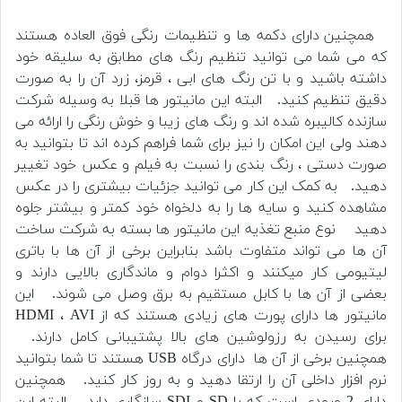
همچنین دارای دکمه ها و تنظیمات رنگی فوق العاده هستند
که می شما می توانید تنظیم رنگ های مطابق به سلیقه خود
داشته باشید و با تن رنگ های ابی ، قرمز، زرد آن را به صورت
دقیق تنظیم کنید.
البته این مانیتور ها قبلا به وسیله شرکت
سازنده کالیبره شده اند و رنگ های زیبا و خوش رنگی را ارائه می
دهند ولی این امکان را نیز برای شما فراهم کرده اند تا بتوانید به
صورت دستی ، رنگ بندی را نسبت به فیلم و عکس خود تغییر
دهید.
به کمک این کار می توانید جزئیات بیشتری را در عکس
مشاهده کنید و سایه ها را به دلخواه خود کمتر و بیشتر جلوه
دهید
نوع منبع تغذیه این مانیتور ها بسته به شرکت ساخت
آن ها می تواند متفاوت باشد بنابراین برخی از آن ها با باتری
لیتیومی کار میکنند و اکثرا دوام و ماندگاری بالایی دارند و
بعضی از آن ها با کابل مستقیم به برق وصل می شوند.
این
مانیتور ها دارای پورت های زیادی هستند که از HDMI ، AVI
برای رسیدن به رزولوشین های بالا پشتیبانی کامل دارند.
همچنین برخی از آن ها دارای
درگاه USB هستند تا شما بتوانید
نرم افزار داخلی آن را ارتقا دهید و به روز کار کنید.
همچنین
دارای 2 ورودی است که با SD و SDI سازگاری دارد.
البته این