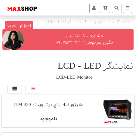
خانه
/
سایر تجهیزات
/
نمایشگر LCD - LED
دوربین
آموزش خرید
و
لنز
مشاوره . کارشناسی
نگین سرخوش ۰۹۰۲۵۳۲۲۶۴۲
تجهیزات
و
اکسسوری
نمایشگر LCD - LED
بازار
LCD-LED Monitor
دست
دوم
خرید
مانیتور 4.3 اینچ دیتا ویدئو TLM-430
اقساطی
ناموجود
اجاره
دوربین
و