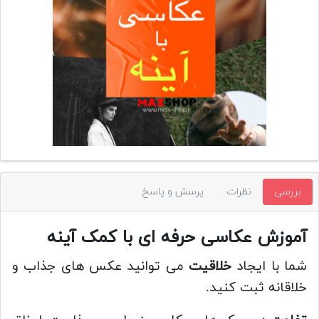
تجهیزات
مکث
پلاس
افزودن
محصول
دست
دوم
لیست
قیمت
بررسی
نظرات
پرسش و پاسخ
دوربین
بله
آموزش عکاسی حرفه ای با کمک آینه
شما با ایجاد
خلاقیت
می توانید عکس های جذاب و
خلاقانه ثبت کنید.