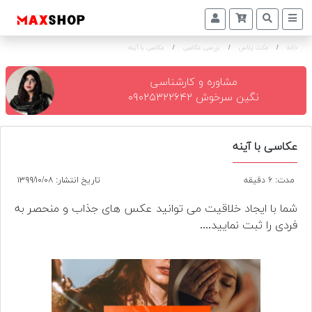
خانه
/
مکث پلاس
/
بررسی عکاسی
/
عکاسی با آینه
دوربین
و
لنز
مشاوره و کارشناسی
نگین سرخوش ۰۹۰۲۵۳۲۲۶۴۲
تجهیزات
و
اکسسوری
عکاسی با آینه
بازار
مدت: ۶ دقیقه
تاریخ انتشار: ۱۳۹۹/۱۰/۰۸
دست
دوم
شما با ایجاد خلاقیت می توانید عکس های جذاب و منحصر به
فردی را ثبت نمایید....
خرید
اقساطی
اجاره
دوربین
و