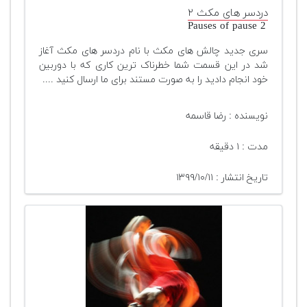
تجهیزات
دردسر های مکث ۲
Pauses of pause 2
مکث
سری جدید چالش های مکث با نام دردسر های مکث آغاز
پلاس
شد در این قسمت شما خطرناک ترین کاری که با دوربین
خود انجام دادید را به صورت مستند برای ما ارسال کنید ....
افزودن
محصول
دست
نویسنده : رضا قاسمه
دوم
مدت : ۱ دقیقه
لیست
قیمت
تاریخ انتشار : ۱۳۹۹/۱۰/۱۱
دوربین
بله