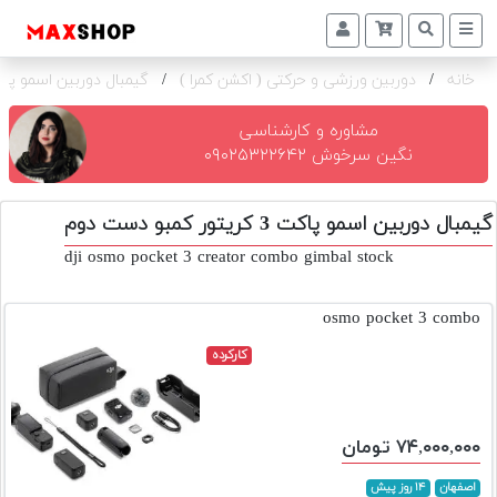
خانه
/
دوربین ورزشی و حرکتی ( اکشن کمرا )
/
گیمبال دوربین اسمو پاکت 3 کریتور 
دوربین
و
لنز
مشاوره و کارشناسی
نگین سرخوش ۰۹۰۲۵۳۲۲۶۴۲
تجهیزات
و
گیمبال دوربین اسمو پاکت 3 کریتور کمبو دست دوم
اکسسوری
dji osmo pocket 3 creator combo gimbal stock
بازار
دست
osmo pocket 3 combo
دوم
کارکرده
خرید
اقساطی
اجاره
۷۴,۰۰۰,۰۰۰ تومان
دوربین
و
اصفهان
۱۴ روز پیش