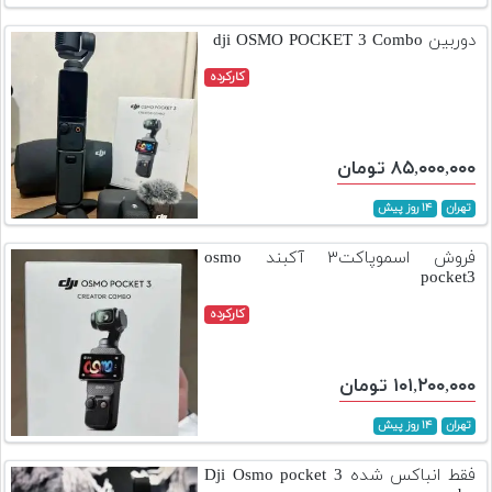
تجهیزات
دوربین dji OSMO POCKET 3 Combo
مکث
کارکرده
پلاس
افزودن
محصول
۸۵,۰۰۰,۰۰۰ تومان
دست
دوم
تهران
۱۴ روز پیش
لیست
فروش اسموپاکت۳ آکبند osmo
قیمت
pocket3
دوربین
کارکرده
بله
۱۰۱,۲۰۰,۰۰۰ تومان
تهران
۱۴ روز پیش
فقط انباکس شده Dji Osmo pocket 3