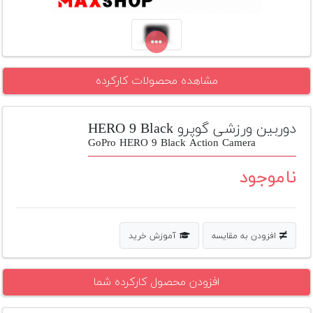
تجهیزات
مکث
پلاس
مشاهده محصولات کارکرده
افزودن
محصول
دست
دوربین ورزشی گوپرو HERO 9 Black
دوم
GoPro HERO 9 Black Action Camera
لیست
ناموجود
قیمت
دوربین
بله
افزودن به مقایسه
آموزش خرید
افزودن محصول کارکرده شما