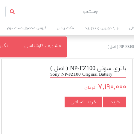
طی
اجاره دوربین و تجهیزات
مکث پلاس
افزودن محصول دست دوم
مشاوره . کارشناسی
نگی
باتری سونی NP-FZ100 ( اصل )
Sony NP-FZ100 Original Battery
۷,۱۹۰,۰۰۰
تومان
خرید
خرید اقساطی