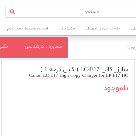
طی
اجاره دوربین و تجهیزات
مکث پلاس
افزودن محصول دست دوم
مشاوره . کارشناسی
نگی
شارژر کانن LC-E17 ( کپی درجه 1 )
Canon LC-E17 High Copy Charger for LP-E17 HC
ناموجود