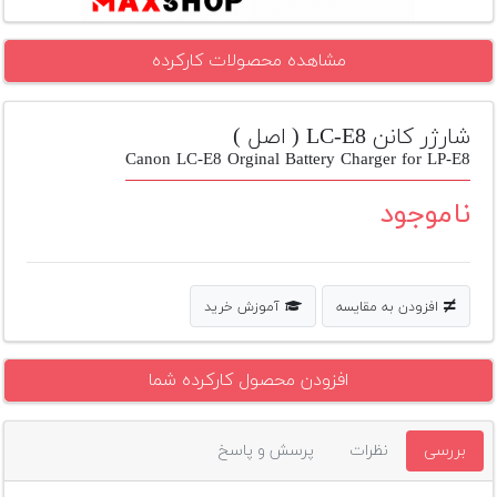
تجهیزات
مشاهده محصولات کارکرده
مکث
پلاس
شارژر کانن LC-E8 ( اصل )
افزودن
محصول
Canon LC-E8 Orginal Battery Charger for LP-E8
دست
دوم
ناموجود
لیست
قیمت
دوربین
افزودن به مقایسه
آموزش خرید
بله
افزودن محصول کارکرده شما
بررسی
نظرات
پرسش و پاسخ