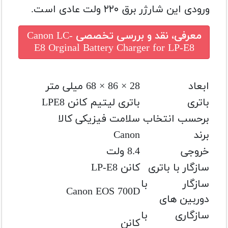
ورودی این شارژر برق ۲۲۰ ولت عادی است.
معرفی، نقد و بررسی تخصصی
Canon LC-
E8 Orginal Battery Charger for LP-E8
ابعاد
28 × 86 × 68 میلی متر
باتری
باتری لیتیم کانن LPE8
برحسب انتخاب
سلامت فیزیکی کالا
برند
Canon
خروجی
8.4 ولت
سازگار با باتری
کانن LP-E8
سازگار با
Canon EOS 700D
دوربین های
سازگاری با
کانن