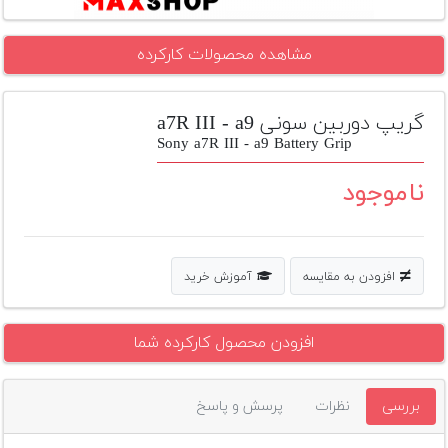
تجهیزات
مشاهده محصولات کارکرده
مکث
پلاس
گریپ دوربین سونی a7R III - a9
افزودن
محصول
Sony a7R III - a9 Battery Grip
دست
دوم
ناموجود
لیست
قیمت
دوربین
افزودن به مقایسه
آموزش خرید
بله
افزودن محصول کارکرده شما
بررسی
نظرات
پرسش و پاسخ