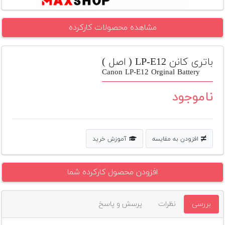
تجهیزات
مشاهده محصولات کارکرده
مکث
پلاس
باتری کانن LP-E12 ( اصل )
افزودن
محصول
Canon LP-E12 Orginal Battery
دست
دوم
ناموجود
لیست
قیمت
دوربین
افزودن به مقایسه
آموزش خرید
بله
افزودن محصول کارکرده شما
بررسی
نظرات
پرسش و پاسخ