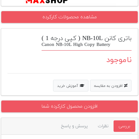
تجهیزات
مشاهده محصولات کارکرده
مکث
پلاس
باتری کانن NB-10L ( کپی درجه 1 )
افزودن
محصول
Canon NB-10L High Copy Battery
دست
دوم
ناموجود
لیست
قیمت
دوربین
افزودن به مقایسه
آموزش خرید
بله
افزودن محصول کارکرده شما
بررسی
نظرات
پرسش و پاسخ