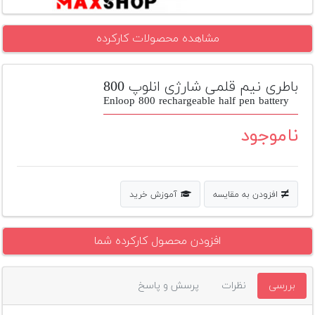
تجهیزات
مشاهده محصولات کارکرده
مکث
پلاس
باطری نیم قلمی شارژی انلوپ 800
افزودن
محصول
Enloop 800 rechargeable half pen battery
دست
دوم
ناموجود
لیست
قیمت
دوربین
افزودن به مقایسه
آموزش خرید
بله
افزودن محصول کارکرده شما
بررسی
نظرات
پرسش و پاسخ