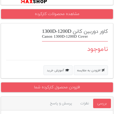
تجهیزات
مشاهده محصولات کارکرده
مکث
پلاس
کاور دوربین کانن 1300D-1200D
افزودن
محصول
Canon 1300D-1200D Cover
دست
دوم
ناموجود
لیست
قیمت
دوربین
افزودن به مقایسه
آموزش خرید
بله
افزودن محصول کارکرده شما
بررسی
نظرات
پرسش و پاسخ