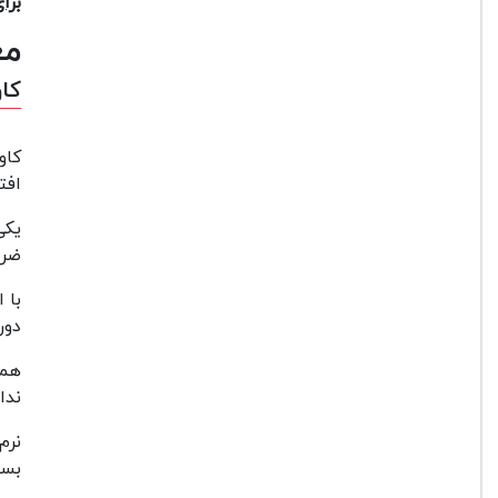
برا
مع
کاور
کاو
افت
یکی
ضرب
با 
دور
همچ
ندا
نرم
بسی