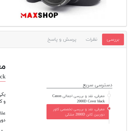
بررسی
نظرات
پرسش و پاسخ
مع
ack
دسترسی سریع
یکی
معرفی، نقد و بررسی اجمالی Canon
و ک
2000D Cover black
معرفی، نقد و بررسی تخصصی کاور
علا
دوربین کانن 2000D مشکی
دور