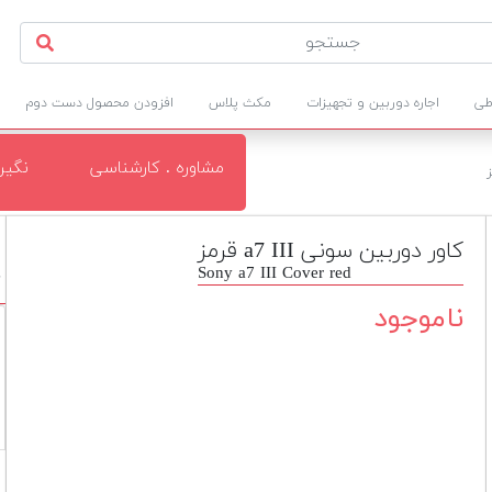
طی
اجاره دوربین و تجهیزات
مکث پلاس
افزودن محصول دست دوم
مشاوره . کارشناسی
نگی
کاور دوربین سونی a7 III قرمز
Sony a7 III Cover red
د
ناموجود