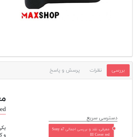
بررسی
نظرات
پرسش و پاسخ
مع
red
دسترسی سریع
یکی
معرفی، نقد و بررسی اجمالی Sony a7
و ک
III Cover red