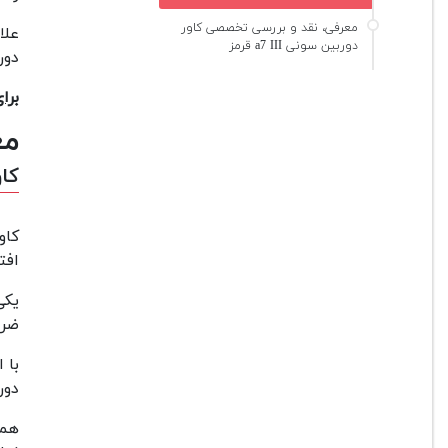
معرفی، نقد و بررسی تخصصی کاور
علا
دوربین سونی a7 III قرمز
دور
برا
مع
کاور
کاو
افت
یکی
ضرب
با 
دور
همچ