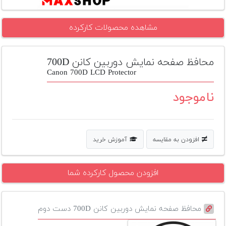
تجهیزات
مشاهده محصولات کارکرده
مکث
پلاس
محافظ صفحه نمایش دوربین کانن 700D
افزودن
محصول
Canon 700D LCD Protector
دست
دوم
ناموجود
لیست
قیمت
دوربین
افزودن به مقایسه
آموزش خرید
بله
افزودن محصول کارکرده شما
محافظ صفحه نمایش دوربین کانن 700D دست دوم