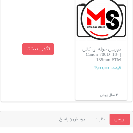
آگهی بیشتر
دوربین حرفه ای کانن
| Canon 700D+18-
135mm STM
قیمت:
۱۲,۰۰۰,۰۰۰
۳ سال پیش
بررسی
نظرات
پرسش و پاسخ