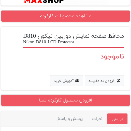
تجهیزات
مشاهده محصولات کارکرده
مکث
پلاس
محافظ صفحه نمایش دوربین نیکون D810
افزودن
محصول
Nikon D810 LCD Protector
دست
دوم
ناموجود
لیست
قیمت
دوربین
افزودن به مقایسه
آموزش خرید
بله
افزودن محصول کارکرده شما
بررسی
نظرات
پرسش و پاسخ