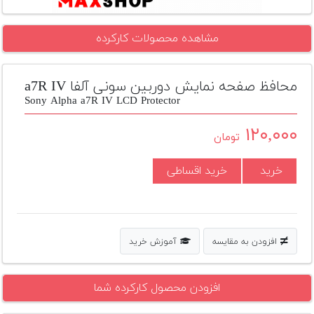
تجهیزات
مشاهده محصولات کارکرده
مکث
پلاس
محافظ صفحه نمایش دوربین سونی آلفا a7R IV
افزودن
محصول
Sony Alpha a7R IV LCD Protector
دست
دوم
۱۲۰,۰۰۰
تومان
لیست
خرید
خرید اقساطی
قیمت
دوربین
بله
افزودن به مقایسه
آموزش خرید
افزودن محصول کارکرده شما