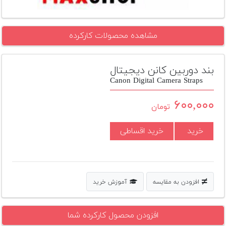
تجهیزات
مکث
مشاهده محصولات کارکرده
پلاس
افزودن
بند دوربین کانن دیجیتال
محصول
Canon Digital Camera Straps
دست
دوم
۶۰۰,۰۰۰
تومان
لیست
قیمت
خرید
خرید اقساطی
دوربین
بله
افزودن به مقایسه
آموزش خرید
افزودن محصول کارکرده شما