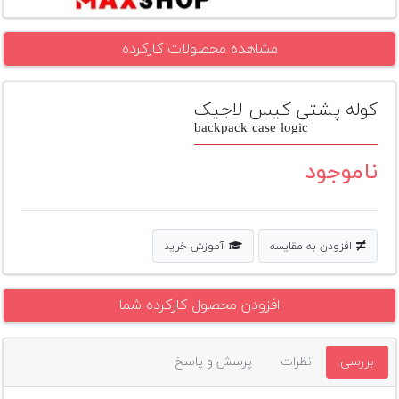
تجهیزات
مشاهده محصولات کارکرده
مکث
پلاس
کوله پشتی کیس لاجیک
افزودن
محصول
backpack case logic
دست
دوم
ناموجود
لیست
قیمت
دوربین
افزودن به مقایسه
آموزش خرید
بله
افزودن محصول کارکرده شما
بررسی
نظرات
پرسش و پاسخ