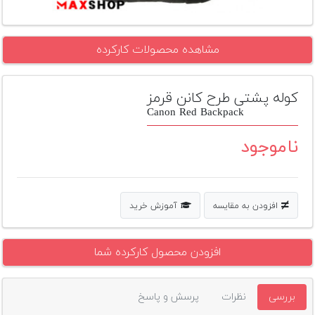
تجهیزات
مکث
مشاهده محصولات کارکرده
پلاس
افزودن
کوله پشتی طرح کانن قرمز
محصول
Canon Red Backpack
دست
دوم
ناموجود
لیست
قیمت
دوربین
افزودن به مقایسه
آموزش خرید
بله
افزودن محصول کارکرده شما
بررسی
نظرات
پرسش و پاسخ