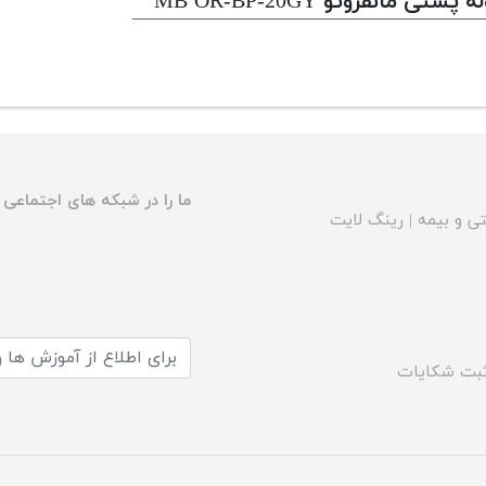
 پشتی مانفروتو MB OR-BP-20GY
ما را در شبکه های اجتماعی د
ی و بیمه
|
رینگ لایت
بت شکایات