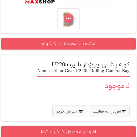
تجهیزات
مکث
پلاس
افزودن
مشاهده محصولات کارکرده
محصول
دست
دوم
کوله پشتی چرخ‌دار نانیو U220n
لیست
Naneu Urban Gear U220n Rolling Camera Bag
قیمت
دوربین
ناموجود
بله
افزودن به مقایسه
آموزش خرید
افزودن محصول کارکرده شما