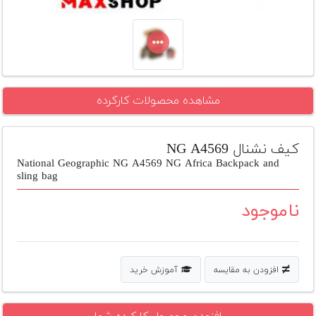
تجهیزات
مکث
پلاس
افزودن
مشاهده محصولات کارکرده
محصول
دست
دوم
کیف نشنال NG A4569
لیست
National Geographic NG A4569 NG Africa Backpack and
قیمت
sling bag
دوربین
ناموجود
بله
افزودن به مقایسه
آموزش خرید