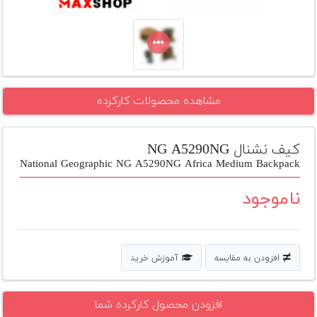
تجهیزات
مکث
پلاس
افزودن
مشاهده محصولات کارکرده
محصول
دست
دوم
کیف نشنال NG A5290NG
لیست
National Geographic NG A5290NG Africa Medium Backpack
قیمت
دوربین
ناموجود
بله
افزودن به مقایسه
آموزش خرید
افزودن محصول کارکرده شما