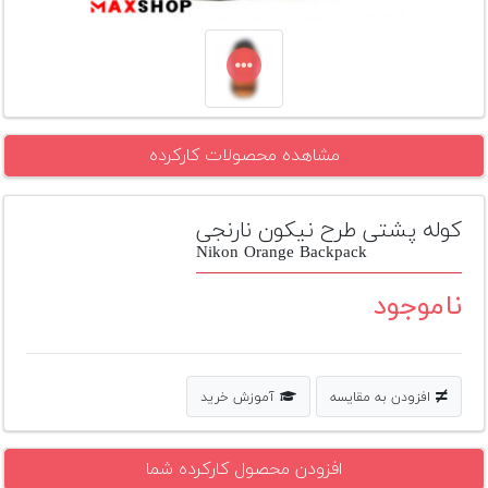
تجهیزات
مکث
پلاس
افزودن
مشاهده محصولات کارکرده
محصول
دست
دوم
کوله پشتی طرح نیکون نارنجی
لیست
Nikon Orange Backpack
قیمت
دوربین
ناموجود
بله
افزودن به مقایسه
آموزش خرید
افزودن محصول کارکرده شما