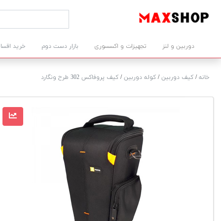
دوربین و لنز
تجهیزات و اکسسوری
بازار دست دوم
خرید اقسا
خانه
/
کیف دوربین
/
کوله دوربین
/
کیف پروفاکس 302 طرح ونگارد