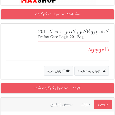
تجهیزات
مشاهده محصولات کارکرده
مکث
پلاس
کیف پروفاکس کیس لاجیک 201
افزودن
محصول
Profox Case Logic 201 Bag
دست
دوم
ناموجود
لیست
قیمت
دوربین
افزودن به مقایسه
آموزش خرید
بله
افزودن محصول کارکرده شما
بررسی
نظرات
پرسش و پاسخ