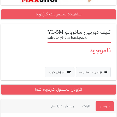
تجهیزات
مشاهده محصولات کارکرده
مکث
پلاس
کیف دوربین سافروتو YL-5M
افزودن
محصول
safroto yl-5m backpack
دست
دوم
ناموجود
لیست
قیمت
دوربین
افزودن به مقایسه
آموزش خرید
بله
افزودن محصول کارکرده شما
بررسی
نظرات
پرسش و پاسخ