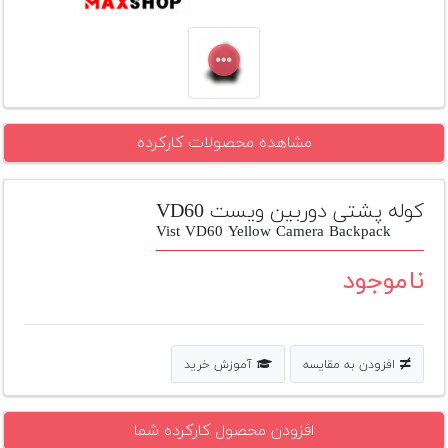
تجهیزات
مکث
پلاس
افزودن
مشاهده محصولات کارکرده
محصول
دست
دوم
کوله پشتی دوربین ویست VD60
لیست
Vist VD60 Yellow Camera Backpack
قیمت
دوربین
ناموجود
بله
افزودن به مقایسه
آموزش خرید
افزودن محصول کارکرده شما