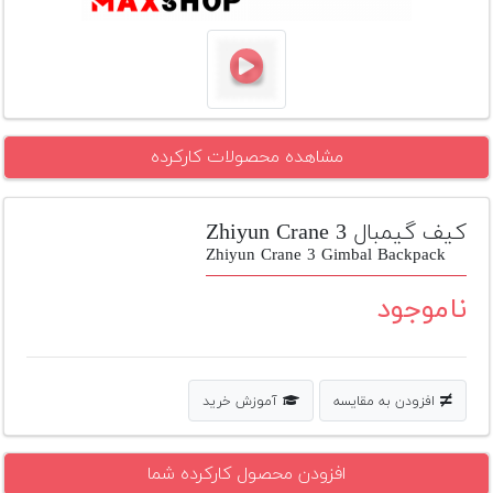
تجهیزات
مکث
پلاس
افزودن
مشاهده محصولات کارکرده
محصول
دست
دوم
کیف گیمبال Zhiyun Crane 3
لیست
Zhiyun Crane 3 Gimbal Backpack
قیمت
دوربین
ناموجود
بله
افزودن به مقایسه
آموزش خرید
افزودن محصول کارکرده شما