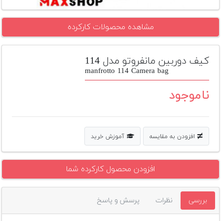
تجهیزات
مشاهده محصولات کارکرده
مکث
پلاس
کیف دوربین مانفروتو مدل 114
افزودن
محصول
manfrotto 114 Camera bag
دست
دوم
ناموجود
لیست
قیمت
دوربین
افزودن به مقایسه
آموزش خرید
بله
افزودن محصول کارکرده شما
بررسی
نظرات
پرسش و پاسخ