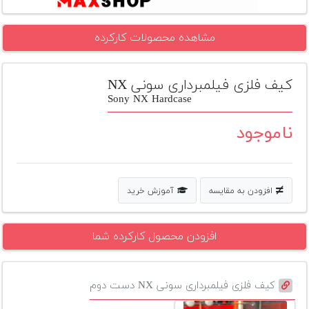
تجهیزات
مشاهده محصولات کارکرده
مکث
پلاس
کیف فلزی فیلمبرداری سونی NX
افزودن
محصول
Sony NX Hardcase
دست
دوم
ناموجود
لیست
قیمت
دوربین
افزودن به مقایسه
آموزش خرید
بله
افزودن محصول کارکرده شما
کیف فلزی فیلمبرداری سونی NX دست دوم