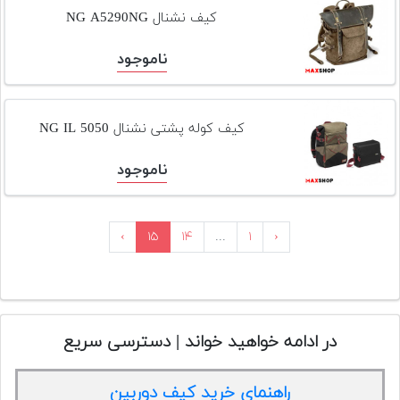
تجهیزات
کیف نشنال NG A5290NG
مکث
ناموجود
پلاس
افزودن
محصول
کيف کوله پشتی نشنال NG IL 5050
دست
دوم
ناموجود
لیست
قیمت
›
۱۵
۱۴
...
۱
‹
دوربین
بله
در ادامه خواهید خواند | دسترسی سریع
راهنمای خرید کیف دوربین