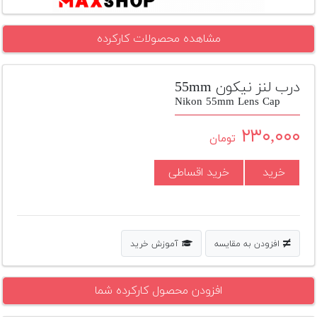
تجهیزات
مشاهده محصولات کارکرده
مکث
پلاس
درب لنز نیکون 55mm
افزودن
محصول
Nikon 55mm Lens Cap
دست
دوم
۲۳۰,۰۰۰
تومان
لیست
خرید
خرید اقساطی
قیمت
دوربین
بله
افزودن به مقایسه
آموزش خرید
افزودن محصول کارکرده شما