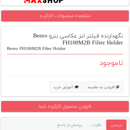
تجهیزات
مشاهده محصولات کارکرده
مکث
پلاس
نگهدارنده فیلتر لنز عکاسی بنرو Benro
افزودن
محصول
FH100M2B Filter Holder
دست
Benro FH100M2B Filter Holder
دوم
ناموجود
لیست
قیمت
دوربین
افزودن به مقایسه
آموزش خرید
بله
افزودن محصول کارکرده شما
بررسی
نظرات
پرسش و پاسخ