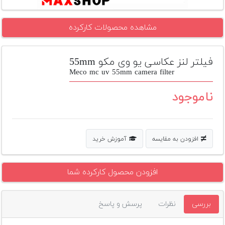
تجهیزات
مشاهده محصولات کارکرده
مکث
پلاس
فیلتر لنز عکاسی یو وی مکو 55mm
افزودن
محصول
Meco mc uv 55mm camera filter
دست
دوم
ناموجود
لیست
قیمت
دوربین
افزودن به مقایسه
آموزش خرید
بله
افزودن محصول کارکرده شما
بررسی
نظرات
پرسش و پاسخ