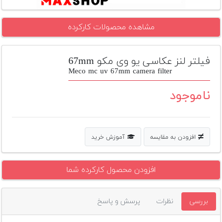
تجهیزات
مشاهده محصولات کارکرده
مکث
پلاس
فیلتر لنز عکاسی یو وی مکو 67mm
افزودن
محصول
Meco mc uv 67mm camera filter
دست
دوم
ناموجود
لیست
قیمت
دوربین
افزودن به مقایسه
آموزش خرید
بله
افزودن محصول کارکرده شما
بررسی
نظرات
پرسش و پاسخ