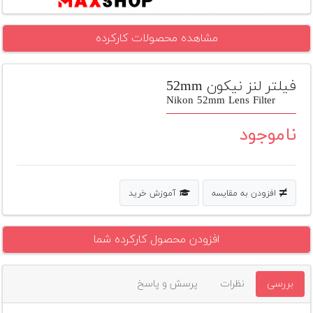
تجهیزات
مشاهده محصولات کارکرده
مکث
پلاس
فیلتر لنز نیکون 52mm
افزودن
محصول
Nikon 52mm Lens Filter
دست
دوم
ناموجود
لیست
قیمت
دوربین
افزودن به مقایسه
آموزش خرید
بله
افزودن محصول کارکرده شما
بررسی
نظرات
پرسش و پاسخ