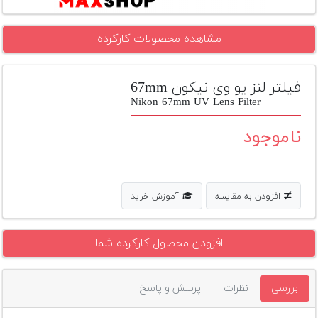
تجهیزات
مشاهده محصولات کارکرده
مکث
پلاس
فیلتر لنز یو وی نیکون 67mm
افزودن
محصول
Nikon 67mm UV Lens Filter
دست
دوم
ناموجود
لیست
قیمت
دوربین
افزودن به مقایسه
آموزش خرید
بله
افزودن محصول کارکرده شما
بررسی
نظرات
پرسش و پاسخ