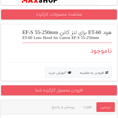
تجهیزات
مشاهده محصولات کارکرده
مکث
پلاس
هود ET-60 برای لنز کانن EF-S 55-250mm
افزودن
محصول
ET-60 Lens Hood for Canon EF-S 55-250mm
دست
دوم
ناموجود
لیست
قیمت
دوربین
افزودن به مقایسه
آموزش خرید
بله
افزودن محصول کارکرده شما
بررسی
نظرات
پرسش و پاسخ